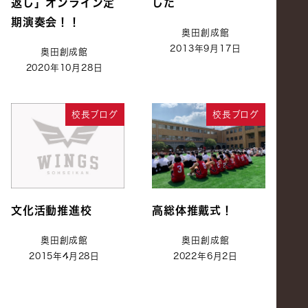
返し」オンライン定
した
期演奏会！！
奥田創成館
2013年9月17日
奥田創成館
2020年10月28日
校長ブログ
校長ブログ
文化活動推進校
高総体推戴式！
奥田創成館
奥田創成館
2015年4月28日
2022年6月2日