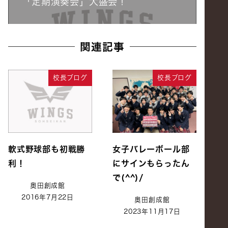
「定期演奏会」大盛会！
関連記事
校長ブログ
校長ブログ
軟式野球部も初戦勝
女子バレーボール部
利！
にサインもらったん
で(^^)/
奥田創成館
2016年7月22日
奥田創成館
2023年11月17日