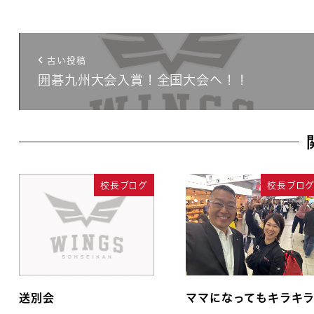
古い投稿
囲碁九州大会入賞！全国大会へ！！
校長ブログ
校長ブロ
送別会
ママになってもキラキ