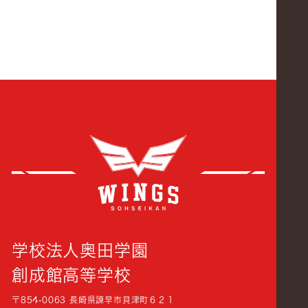
創成
学校法人奥田学園
創成館高等学校
〒854-0063 長崎県諫早市貝津町６２１