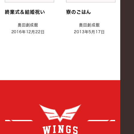
終業式＆結婚祝い
寮のごはん
奥田創成館
奥田創成館
2016年12月22日
2013年5月17日
創成