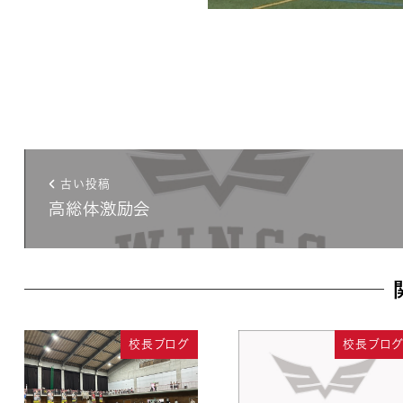
古い投稿
高総体激励会
校長ブログ
校長ブロ