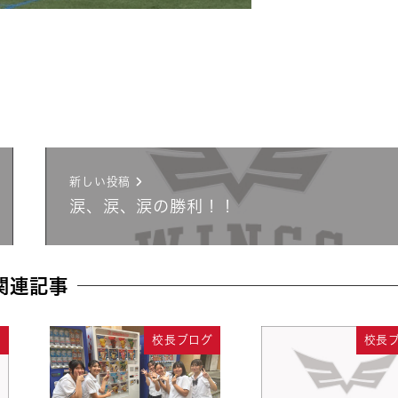
新しい投稿
涙、涙、涙の勝利！！
関連記事
グ
校長ブログ
校長