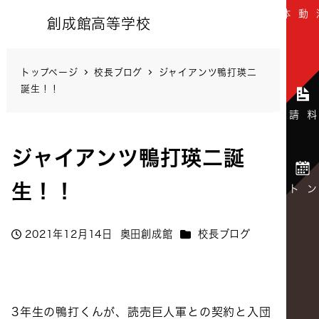
創成館高等学校
トップページ
校長ブログ
ジャイアンツ鴨打瑛二
誕生！！
ジャイアンツ鴨打瑛二誕
生！！
カテゴリー
2021年12月14日
奥田創成館
校長ブログ
投稿日
著
者
3年生の鴨打くんが、読売巨人軍との契約と入団