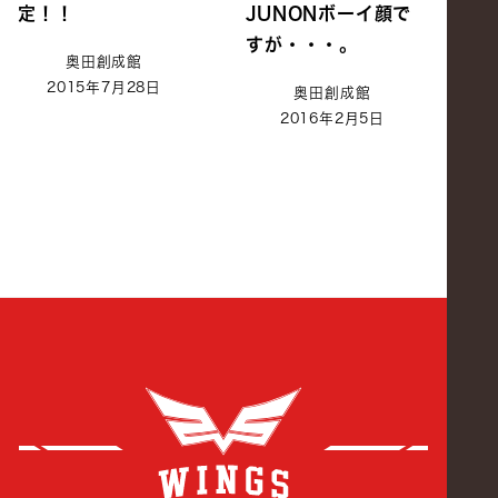
定！！
JUNONボーイ顔で
すが・・・。
奥田創成館
2015年7月28日
奥田創成館
2016年2月5日
創成