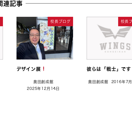
関連記事
グ
校長ブログ
校長
す
デザイン展
彼らは「戦士」です
奥田創成館
奥田創成館
2016年7
2025年12月14日