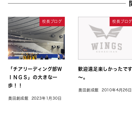
校長ブログ
校長ブロ
「チアリーディング部Ｗ
歓迎遠足楽しかったで
ＩＮＧＳ」の大きな一
～。
歩！！
奥田創成館
2010年4月26日
奥田創成館
2023年1月30日