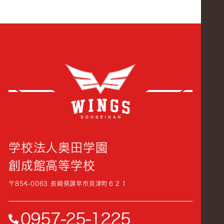
創成
学校法人奥田学園
創成館高等学校
〒854-0063 長崎県諫早市貝津町６２１
0957-25-1225