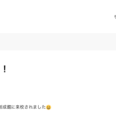
校！
創成館に来校されました