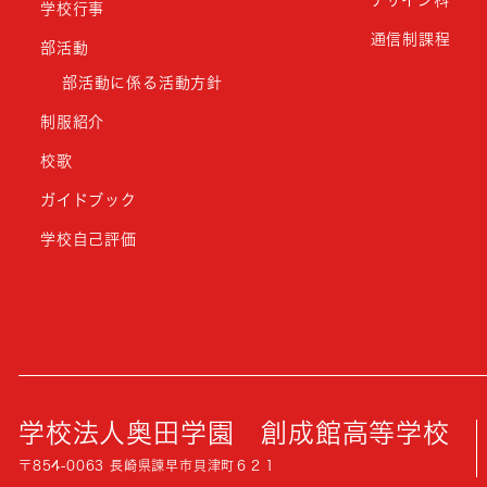
学校行事
通信制課程
部活動
部活動に係る活動方針
制服紹介
校歌
ガイドブック
学校自己評価
学校法人奥田学園
創成館高等学校
〒854-0063 長崎県諫早市貝津町６２１