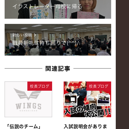
イラストレーター母校に帰る
新しい投稿
職員朝礼は持ち回りで(^^)/
関連記事
校長ブログ
校長ブログ
「伝説のチーム」
入試説明会がありま