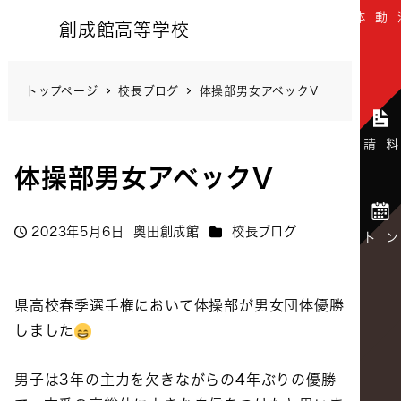
創成館高等学校
トップページ
校長ブログ
体操部男女アベックV
体操部男女アベックV
カテゴリー
2023年5月6日
奥田創成館
校長ブログ
投稿日
著
者
県高校春季選手権において体操部が男女団体優勝
しました
男子は3年の主力を欠きながらの4年ぶりの優勝