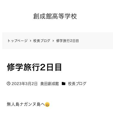
創成館高等学校
トップページ
校長ブログ
修学旅行2日目
修学旅行2日目
カテゴリー
2023年3月2日
奥田創成館
校長ブログ
投稿日
著
者
無人島ナガンヌ島へ