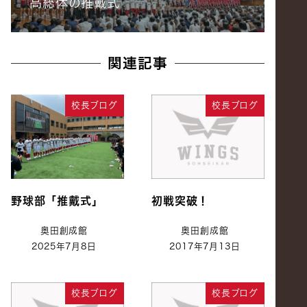
高総体の推戴式
関連記事
校長ブログ
校長ブログ
野球部「推戴式」
初戦突破！
奥田創成館
奥田創成館
2025年7月8日
2017年7月13日
校長ブログ
校長ブログ