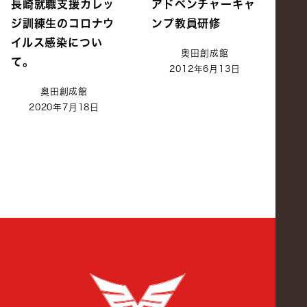
長崎就職支援カレッ
アドベンチャーキャ
ジ訓練生のコロナウ
ンプ教員研修
イルス感染につい
奥田創成館
て。
2012年6月13日
奥田創成館
2020年7月18日
創成