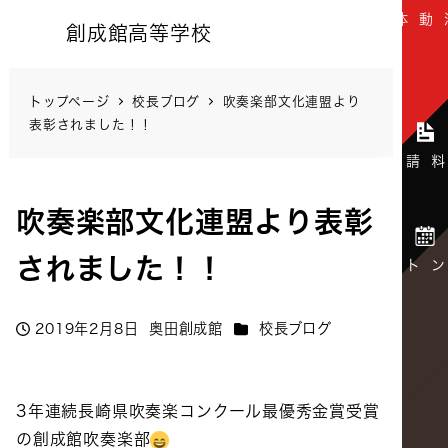
創成館高等学校
トップページ
校長ブログ
吹奏楽部文化連盟より
表彰されました！！
吹奏楽部文化連盟より表彰
されました！！
カテゴリー
2019年2月8日
奥田創成館
校長ブログ
投稿日
著
者
3年連続長崎県吹奏楽コンクール最優秀金賞受賞
の創成館吹奏楽部