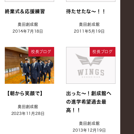
終業式＆応援練習
待たせたな～！！
奥田創成館
奥田創成館
2014年7月18日
2011年5月19日
校長ブログ
校長ブログ
【朝から笑顔で】
出った～！創成館へ
の進学希望過去最
奥田創成館
高！！
2023年11月28日
奥田創成館
2013年12月19日