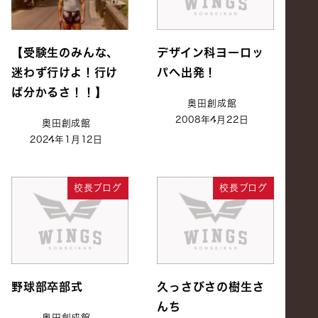
【受験生のみんな、
デザイン科ヨーロッ
迷わず行けよ！行け
パへ出発！
ば分かるさ！！】
奥田創成館
2008年4月22日
奥田創成館
2024年1月12日
校長ブログ
校長ブログ
野球部卒部式
久っさびさの樹生さ
んち
奥田創成館