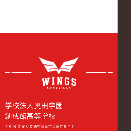
創成
学校法人奥田学園
創成館高等学校
〒854-0063 長崎県諫早市貝津町６２１