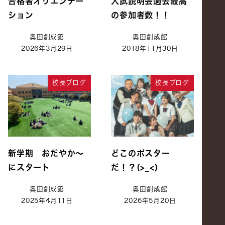
合格者オリエンテー
入試説明会過去最高
ション
の参加者数！！
奥田創成館
奥田創成館
2026年3月29日
2018年11月30日
校長ブログ
校長ブログ
新学期 おだやか～
どこのポスター
にスタート
だ！？(>_<)
奥田創成館
奥田創成館
2025年4月11日
2026年5月20日