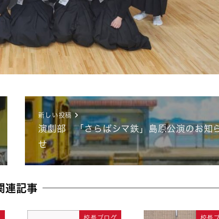
新しい投稿
演劇部 「さらばシマ鉄」島原公演のお知
せ
関連記事
グ
校長ブログ
校長