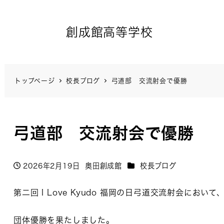
創成館高等学校
トップページ
校長ブログ
弓道部 交流射会で優勝
弓道部 交流射会で優勝
カテゴリー
2026年2月19日
奥田創成館
校長ブログ
投稿日
著
者
第二回 I Love Kyudo 福岡の日弓道交流射会にお
団体優勝を果たしました。