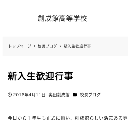
創成館高等学校
トップページ
校長ブログ
新入生歓迎行事
新入生歓迎行事
カテゴリー
2016年4月11日
奥田創成館
校長ブログ
投稿日
著
者
今日から１年生も正式に揃い、創成館らしい活気ある雰