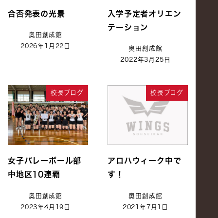
合否発表の光景
入学予定者オリエン
テーション
奥田創成館
2026年1月22日
奥田創成館
2022年3月25日
校長ブログ
校長ブログ
女子バレーボール部
アロハウィーク中で
中地区10連覇
す！
奥田創成館
奥田創成館
2023年4月19日
2021年7月1日