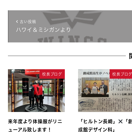
古い投稿
ハワイ＆ミシガンより
校長ブログ
校長ブロ
来年度より体操服がリニ
「ヒルトン長崎」
「
ューアル致します！
成館デザイン科」