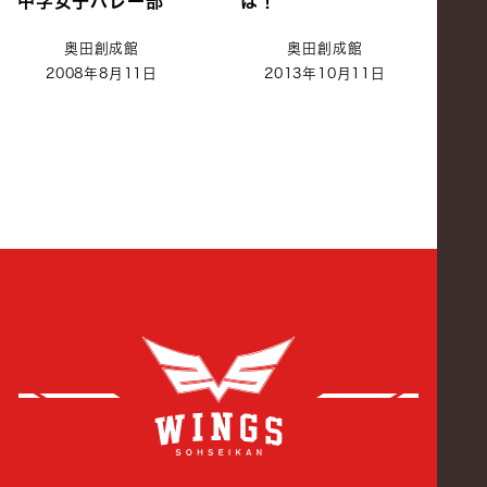
中学女子バレー部
は！
奥田創成館
奥田創成館
2008年8月11日
2013年10月11日
創成