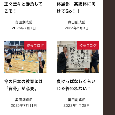
正々堂々と勝負して
体操部 高総体に向
こそ！
けてGo！！
奥田創成館
奥田創成館
2026年7月7日
2024年5月3日
校長ブログ
校長ブログ
今の日本の教育には
負けっぱなしくらい
「背骨」が必要。
じゃ終われない！
奥田創成館
奥田創成館
2025年7月11日
2022年1月28日