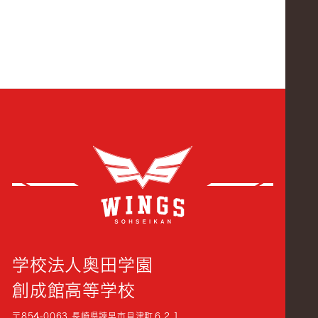
創成
学校法人奥田学園
創成館高等学校
〒854-0063 長崎県諫早市貝津町６２１