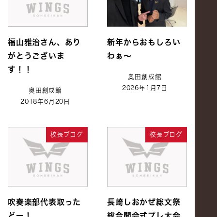
福山雅治さん、あり
新年からおもしろい
がとうございま
わぁ～
す！！
奥田創成館
2026年1月7日
奥田創成館
2018年6月20日
校長ブログ
校長ブログ
吹奏楽部代表取った
長崎しおかぜ総文祭
どー！
総合開会式プレ大会