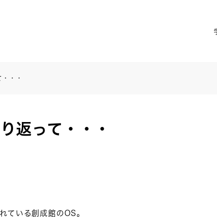
て・・・
振り返って・・・
れている創成館のOS。