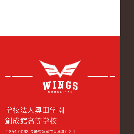
創成
学校法人奥田学園
創成館高等学校
〒854-0063 長崎県諫早市貝津町６２１