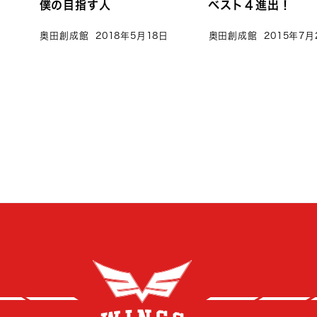
る
僕の目指す人
ベスト４進出！
奥田創成館
2018年5月18日
奥田創成館
2015年7月
創成